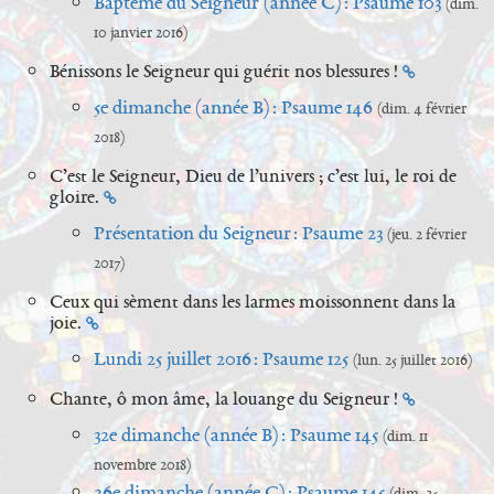
Baptême du Seigneur (année C) : Psaume 103
(dim.
10 janvier 2016)
Bénissons le Seigneur qui guérit nos blessures !
5e dimanche (année B) : Psaume 146
(dim. 4 février
2018)
C’est le Seigneur, Dieu de l’univers ; c’est lui, le roi de
gloire.
Présentation du Seigneur : Psaume 23
(jeu. 2 février
2017)
Ceux qui sèment dans les larmes moissonnent dans la
joie.
Lundi 25 juillet 2016 : Psaume 125
(lun. 25 juillet 2016)
Chante, ô mon âme, la louange du Seigneur !
32e dimanche (année B) : Psaume 145
(dim. 11
novembre 2018)
26e dimanche (année C) : Psaume 145
(dim. 25