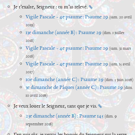
Je t’exalte, Seigneur : tu m’as relevé.
Vigile Pascale - 4e psaume : Psaume 29
(sam. 20 avril
2019)
13e dimanche (année B) : Psaume 29
(dim. 1 juillet
2018)
Vigile Pascale - 4e psaume : Psaume 29
(sam. 31 mars
2018)
Vigile Pascale - 4e psaume : Psaume 29
(sam. 15 avril
2017)
10e dimanche (année C) : Psaume 29
(dim. 5 juin 2016)
3e dimanche de Pâques (année C) : Psaume 29
(dim.
10 avril 2016)
Je veux louer le Seigneur, tant que je vis.
23e dimanche (année B) : Psaume 145
(dim. 9
septembre 2018)
J’en suis sûr, je verrai les bontés du Seigneur sur la terre