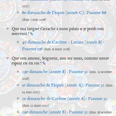
2017)
6e dimanche de Pâques (année C) : Psaume 66
(dim. 1 mai 2016)
Que ma langue s’attache à mon palais si je perds ton
souvenir !
4e dimanche de Carême - Lætare (année B) :
Psaume 136
(dim. 11 mars 2018)
Que ton amour, Seigneur, soit sur nous, comme notre
espoir est en toi !
29e dimanche (année B) : Psaume 32
(dim. 21 octobre
2018)
5e dimanche de Pâques (année A) : Psaume 32
(dim.
14 mai 2017)
2e dimanche de Carême (année A) : Psaume 32
(dim. 12 mars 2017)
29e dimanche (année B) : Psaume 32
(dim. 18 octobre