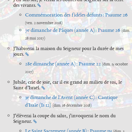
des vivants.
Commémoration des fidèles défunts : Psaume 26
(ven. 2 novembre 2018)
7e dimanche de Pâques (année A) : Psaume 26
(dim.
28 mai 2017)
J’habiterai la maison du Seigneur pour la durée de mes
jours.
28e dimanche (année A) : Psaume 22
(dim. 15 octobre
2017)
Jubile, crie de joie, car il est grand au milieu de toi, le
Saint d’Israël.
3e dimanche de l'Avent (année C) : Cantique
d'Isaïe (Is 12)
(dim. 16 décembre 2018)
J’élèverai la coupe du salut, j’invoquerai le nom du
Seigneur.
Le Saint Sacrement (année B) : Psaume 115
(dim. 3