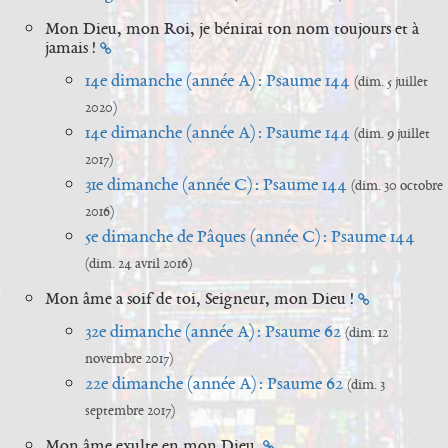
Mon Dieu, mon Roi, je bénirai ton nom toujours et à
jamais !
14e dimanche (année A) : Psaume 144
(dim. 5 juillet
2020)
14e dimanche (année A) : Psaume 144
(dim. 9 juillet
2017)
31e dimanche (année C) : Psaume 144
(dim. 30 octobre
2016)
5e dimanche de Pâques (année C) : Psaume 144
(dim. 24 avril 2016)
Mon âme a soif de toi, Seigneur, mon Dieu !
32e dimanche (année A) : Psaume 62
(dim. 12
novembre 2017)
22e dimanche (année A) : Psaume 62
(dim. 3
septembre 2017)
Mon âme exulte en mon Dieu.