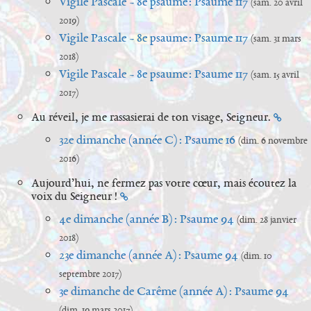
Vigile Pascale - 8e psaume : Psaume 117
(sam. 20 avril
2019)
Vigile Pascale - 8e psaume : Psaume 117
(sam. 31 mars
2018)
Vigile Pascale - 8e psaume : Psaume 117
(sam. 15 avril
2017)
Au réveil, je me rassasierai de ton visage, Seigneur.
32e dimanche (année C) : Psaume 16
(dim. 6 novembre
2016)
Aujourd’hui, ne fermez pas votre cœur, mais écoutez la
voix du Seigneur !
4e dimanche (année B) : Psaume 94
(dim. 28 janvier
2018)
23e dimanche (année A) : Psaume 94
(dim. 10
septembre 2017)
3e dimanche de Carême (année A) : Psaume 94
(dim. 19 mars 2017)