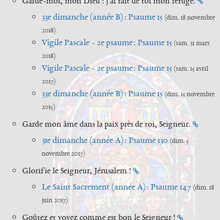
Garde-moi, mon Dieu : j’ai fait de toi mon refuge.
33e dimanche (année B) : Psaume 15
(dim. 18 novembre
2018)
Vigile Pascale - 2e psaume : Psaume 15
(sam. 31 mars
2018)
Vigile Pascale - 2e psaume : Psaume 15
(sam. 15 avril
2017)
33e dimanche (année B) : Psaume 15
(dim. 15 novembre
2015)
Garde mon âme dans la paix près de toi, Seigneur.
31e dimanche (année A) : Psaume 130
(dim. 5
novembre 2017)
Glorifie le Seigneur, Jérusalem !
Le Saint Sacrement (année A) : Psaume 147
(dim. 18
juin 2017)
Goûtez et voyez comme est bon le Seigneur !