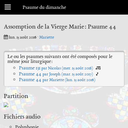
Menu déroulant
Psaume du dimanche
Assomption de la Vierge Marie : Psaume 44
lun. 15 août 2016
·
Mariette
Le ou les psaumes suivants ont été composés pour le
même jour liturgique :
Psaume 131
par Nicolas (
mer. 15 août 2018
)
Psaume 44
par Joseph (
mar. 15 août 2017
)
Psaume 44
par Mariette (
lun. 15 août 2016
)
Partition
Fichiers audio
Polyphonie