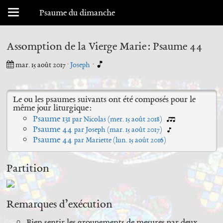
Menu déroulant
Psaume du dimanche
Assomption de la Vierge Marie : Psaume 44
mar. 15 août 2017
·
Joseph
·
Le ou les psaumes suivants ont été composés pour le
même jour liturgique :
Psaume 131
par Nicolas (
mer. 15 août 2018
)
Psaume 44
par Joseph (
mar. 15 août 2017
)
Psaume 44
par Mariette (
lun. 15 août 2016
)
Partition
Remarques d’exécution
Bien sentir les groupements de mesures par deux,