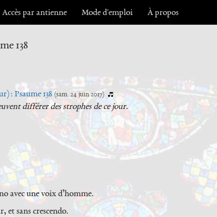
Accès par antienne
Mode d'emploi
À propos
ume 138
ur) : Psaume 138
(sam. 24 juin 2017)
uvent différer des strophes de ce jour.
ano avec une voix d’homme.
, et sans crescendo.