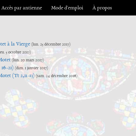
Accès par antienne
Mode d'emploi
À propos
tet à la Vierge
(lun. 25 décembre 2017)
jeu. 5 octobre 2017)
Motet
(lun. 20 mars 2017)
 16-21)
(dim. 1 janvier 2017)
otet (Tt 2,11-13)
(sam. 24 décembre 2016)